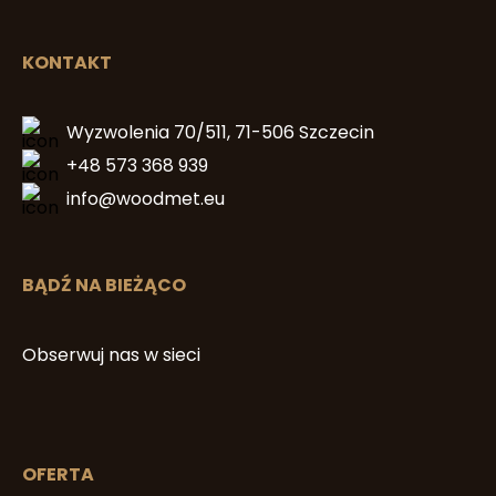
KONTAKT
Wyzwolenia 70/511, 71-506 Szczecin
+48 573 368 939
info@woodmet.eu
BĄDŹ NA BIEŻĄCO
Obserwuj nas w sieci
OFERTA