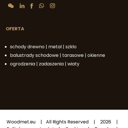
OFERTA
schody drewno | metal | szkło
balustrady schodowe | tarasowe | okienne
ogrodzenia | zadaszenia | wiaty
Woodmet.eu
|
All Rights Reserved
|
2026
|