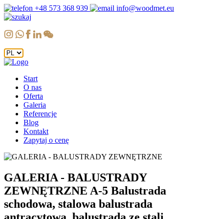
+48 573 368 939
info@woodmet.eu
Start
O nas
Oferta
Galeria
Referencje
Blog
Kontakt
Zapytaj o cenę
GALERIA - BALUSTRADY
ZEWNĘTRZNE
A-5 Balustrada
schodowa, stalowa balustrada
antracytowa, balustrada ze stali