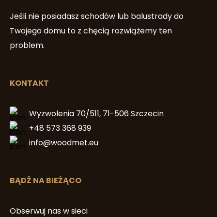
Jeśli nie posiadasz schodów lub balustrady do
Twojego domu to z chęcią rozwiążemy ten
problem.
KONTAKT
Wyzwolenia 70/511, 71-506 Szczecin
+48 573 368 939
info@woodmet.eu
BĄDŹ NA BIEŻĄCO
Obserwuj nas w sieci