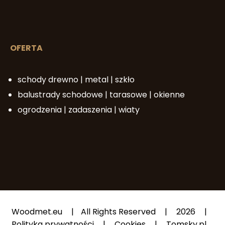
OFERTA
schody drewno | metal | szkło
balustrady schodowe | tarasowe | okienne
ogrodzenia | zadaszenia | wiaty
Woodmet.eu
|
All Rights Reserved
|
2026
|
Polityka prywatności
|
Cookies
|
Tomsky.pl