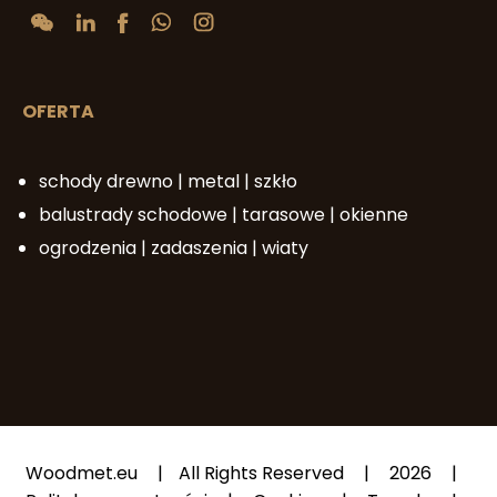
OFERTA
schody drewno | metal | szkło
balustrady schodowe | tarasowe | okienne
ogrodzenia | zadaszenia | wiaty
Woodmet.eu
|
All Rights Reserved
|
2026
|