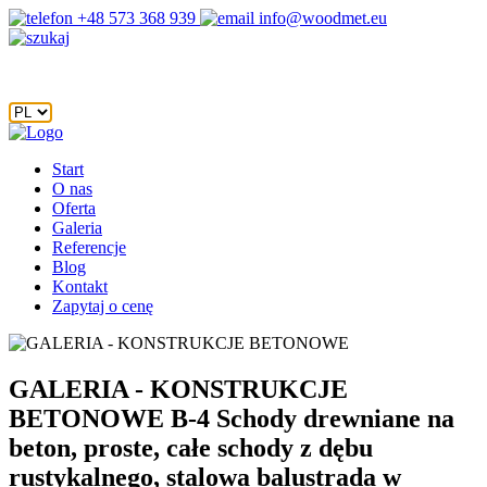
+48 573 368 939
info@woodmet.eu
Start
O nas
Oferta
Galeria
Referencje
Blog
Kontakt
Zapytaj o cenę
GALERIA - KONSTRUKCJE
BETONOWE
B-4 Schody drewniane na
beton, proste, całe schody z dębu
rustykalnego, stalowa balustrada w