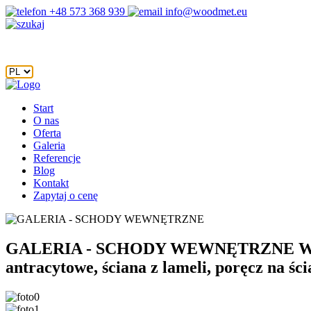
+48 573 368 939
info@woodmet.eu
Start
O nas
Oferta
Galeria
Referencje
Blog
Kontakt
Zapytaj o cenę
GALERIA - SCHODY WEWNĘTRZNE
W-
antracytowe, ściana z lameli, poręcz na ści