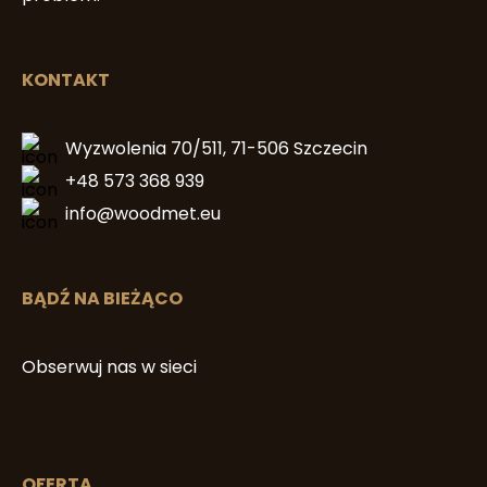
KONTAKT
Wyzwolenia 70/511, 71-506 Szczecin
+48 573 368 939
info@woodmet.eu
BĄDŹ NA BIEŻĄCO
Obserwuj nas w sieci
OFERTA