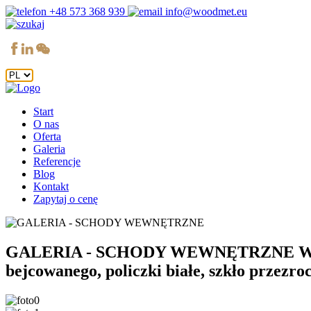
+48 573 368 939
info@woodmet.eu
Start
O nas
Oferta
Galeria
Referencje
Blog
Kontakt
Zapytaj o cenę
GALERIA - SCHODY WEWNĘTRZNE
W-
bejcowanego, policzki białe, szkło przezroc