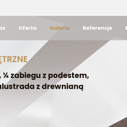
as
Oferta
Galeria
Referencje
ĘTRZNE
 ¼ zabiegu z podestem,
alustrada z drewnianą