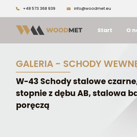
+48 573 368 939
info@woodmet.eu
Start
O n
GALERIA - SCHODY WEWN
W-43 Schody stalowe czarne,
stopnie z dębu AB, stalowa b
poręczą