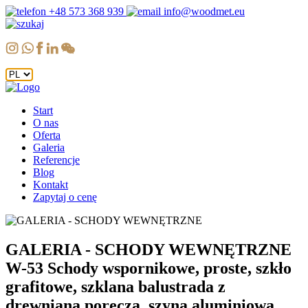
+48 573 368 939
info@woodmet.eu
Start
O nas
Oferta
Galeria
Referencje
Blog
Kontakt
Zapytaj o cenę
GALERIA - SCHODY WEWNĘTRZNE
W-53 Schody wspornikowe, proste, szkło
grafitowe, szklana balustrada z
drewnianą poręczą, szyna aluminiowa,