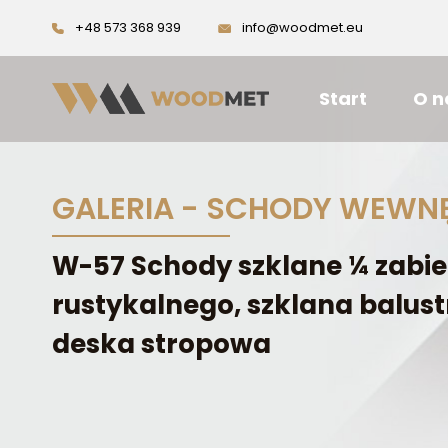
+48 573 368 939
info@woodmet.eu
Start
O n
GALERIA - SCHODY WEWN
W-57 Schody szklane ¼ zabie
rustykalnego, szklana balust
deska stropowa