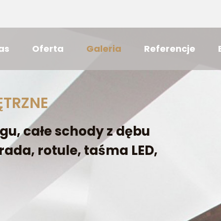
as
Oferta
Galeria
Referencje
ĘTRZNE
gu, całe schody z dębu
rada, rotule, taśma LED,