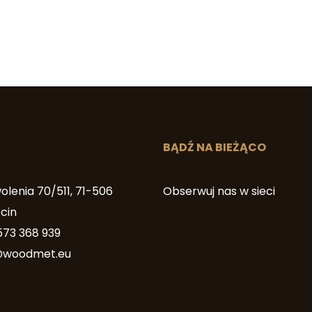
BĄDŹ NA BIEŻĄCO
lenia 70/511, 71-506
Obserwuj nas w sieci
cin
573 368 939
@woodmet.eu