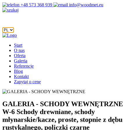
+48 573 368 939
info@woodmet.eu
Start
O nas
Oferta
Galeria
Referencje
Blog
Kontakt
Zapytaj o cenę
GALERIA - SCHODY WEWNĘTRZNE
W-6 Schody drewniane, schody
młynarskie/kacze, proste, stopnie z dębu
rustykalnego, policzki czarne